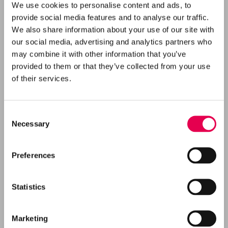
We use cookies to personalise content and ads, to
planteliv
vores undersøgelse af muligheden for sikker
provide social media features and to analyse our traffic.
lagring af CO2 i den lollandske undergrund.
We also share information about your use of our site with
2. april 2025
-
11. april 2025
our social media, advertising and analytics partners who
Med genåbningen nåede vi ned i ca. 1.600 meters
may combine it with other information that you’ve
Genåbning af brønd – demobilisering
provided to them or that they’ve collected from your use
af borerig
dybde og hentede værdifuld viden både om de
Vi undersøger, om det er muligt og sikkert at
of their services.
geologiske lag og brøndens tilstand.
lagre CO
i undergrunden ved Rødby med fokus
2
1. maj 2025
-
30. juni 2025
på at beskytte både mennesker og naturen.
Genåbningen af Rødby-2 er en milepæl for
Consent
Genåbningen af Rødby-2 fuldbyrdet
Necessary
Projekt Ruby og en vigtig del af vores
Selection
med logning
arbejdsprogram.
Preferences
18. august 2025
-
7. november
2025
Mail
kontakt@carboncuts.dk
Statistics
Boring af ny efterforskningsbrønd i
Telefon
+45 59 59 90 90
Rødbyhavn – 1. etape
Marketing