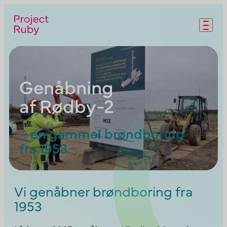
Gå til hovedindholdet
Genåbning
af Rødby-2
– en gammel brøndboring
fra 1953
Vi genåbner brøndboring fra
1953