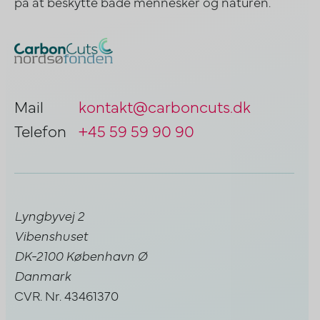
på at beskytte både mennesker og naturen.
Mail
kontakt@carboncuts.dk
Telefon
+45 59 59 90 90
Lyngbyvej 2
Vibenshuset
DK-2100 København Ø
Danmark
CVR. Nr. 43461370