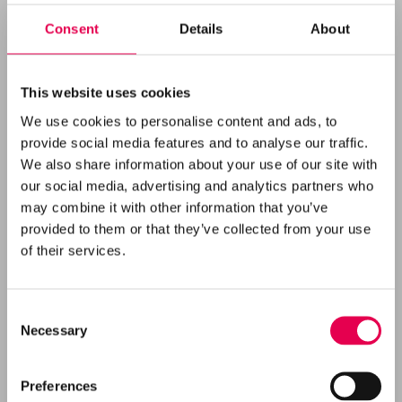
Energistyrelsen om en lagringslicens til at
Consent
Details
About
etablere et permanent CO₂-lager, som
potentielt kan gå i drift fra 2030.
This website uses cookies
Rødby-2 brønden kan i så fald bruges til at
We use cookies to personalise content and ads, to
provide social media features and to analyse our traffic.
overvåge det kommende CO
-lager, da vi kan
2
We also share information about your use of our site with
installere avanceret måleudstyr i selve brønden.
our social media, advertising and analytics partners who
may combine it with other information that you’ve
provided to them or that they’ve collected from your use
of their services.
Consent
Necessary
Selection
Preferences