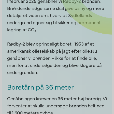
I februar 2025 genåbner vi Rødby-2 brønden.
Brøndundersøgelserne skal give os ny og mere
detaljeret viden om, hvorvidt Sydlollands
undergrund egner sig til sikker og permanent
lagring af CO
.
2
Rødby-2 blev oprindeligt boret i 1953 af et
amerikansk olieselskab på jagt efter olie.Nu
genåbner vi brønden – ikke for at finde olie,
men for at undersøge den og blive klogere på
undergrunden.
Boretårn på 36 meter
Genåbningen kræver en 36 meter høj borerig. Vi
forventer at skulle undersøge brønden helt ned
til 1.600 meters dybde.